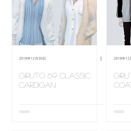
women
deco
make-up
Back to School
p
2018年12月30日
2018年12
Giruto 69 classic
Giru
cardigan
coa