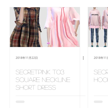
2018年11月22日
2018年11
SecretPink T03
Secr
Square neckline
hoo
short dress