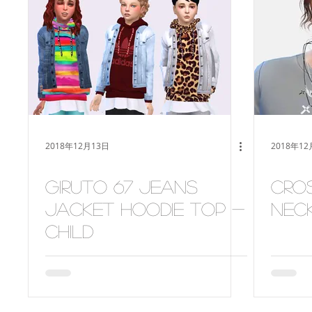
2018年12月13日
2018年1
giruto 67 Jeans
Cro
Jacket hoodie top -
nec
child