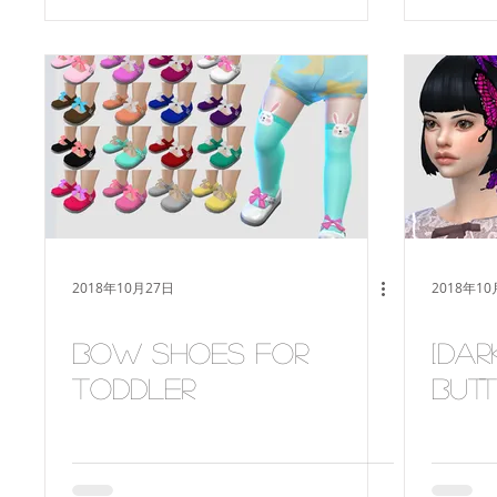
2018年10月27日
2018年10
bow shoes for
[Dar
toddler
but