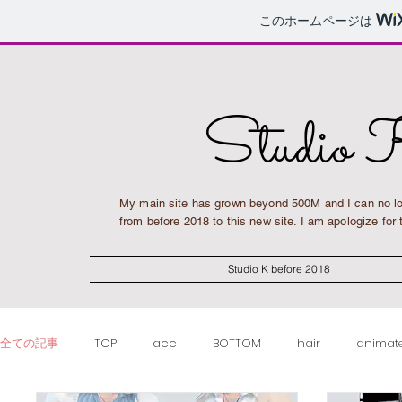
このホームページは
Studio 
My main site has grown beyond 500M and I can no lo
from before 2018 to this new site. I am apologize fo
Studio K before 2018
全ての記事
TOP
acc
BOTTOM
hair
animat