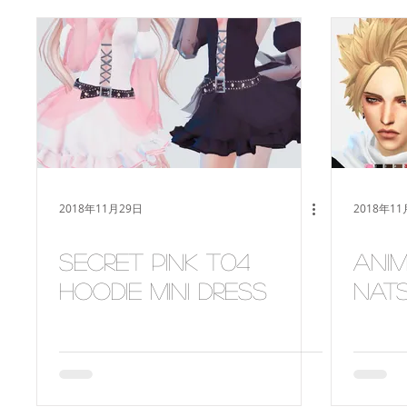
2018年11月29日
2018年11
Secret Pink T04
Anim
hoodie mini dress
NAT