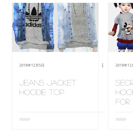
2018年12月5日
2018年1
Jeans Jacket
Secr
hoodie top
hoo
for