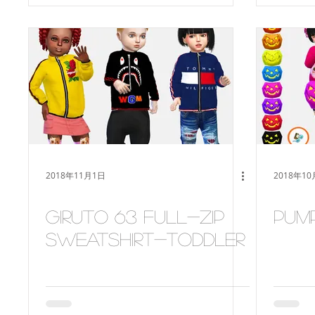
2018年11月1日
2018年10
Giruto 63 full-zip
Pum
sweatshirt-toddler