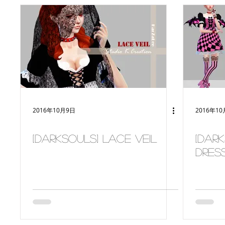
2016年10月9日
2016年1
[DarkSouls] Lace veil
[Dar
dres