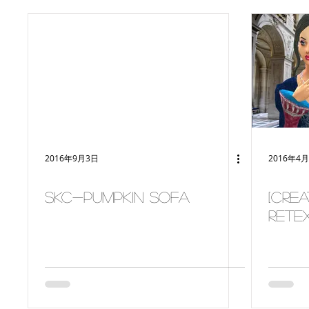
2016年9月3日
2016年4
SKC-Pumpkin Sofa
[Crea
rete