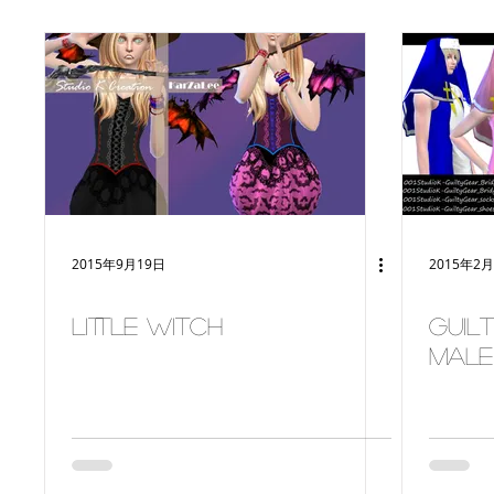
2015年9月19日
2015年2
Little Witch
Guil
Male