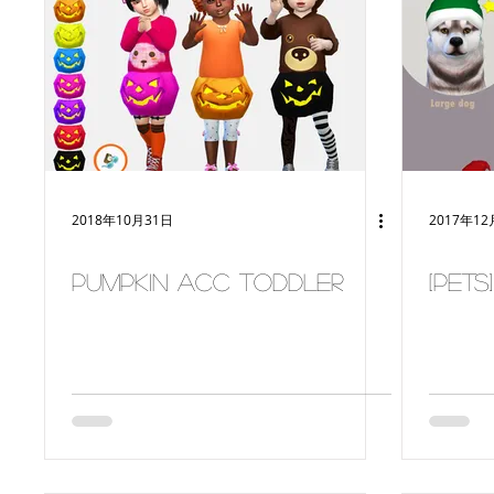
women
deco
make-up
Back to School
p
2018年10月31日
2017年12
Pumpkin acc toddler
[PETS