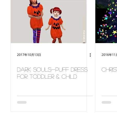
2017年10月13日
2016年11
Dark Souls-puff dress
Chri
for toddler & child