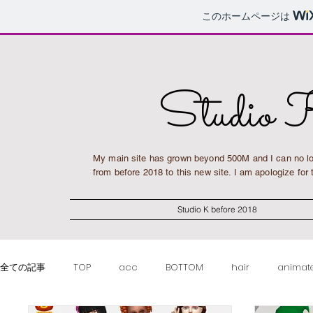
このホームページは
Studio 
My main site has grown beyond 500M and I can no lo
from before 2018 to this new site. I am apologize fo
Studio K before 2018
全ての記事
TOP
acc
BOTTOM
hair
animat