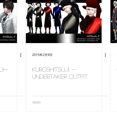
2015年2月9日
ji-
Kuroshitsuji -
Undertaker outfit