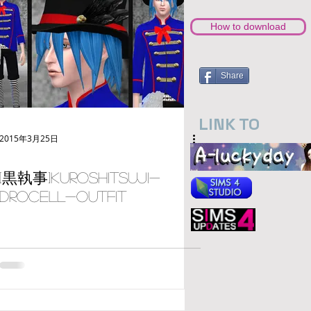
How to download
Share
LINK TO
2015年3月25日
[黒執事]Kuroshitsuji-
Drocell-outfit