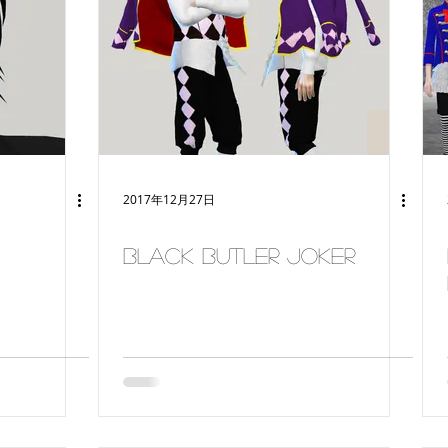
Back to School
pet
seasonal
2017年12月27日
Black Butler Joker