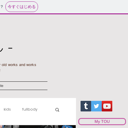
今すぐはじめる
？
 -
y old works and works
!
ite
kids
fullbody
My TOU