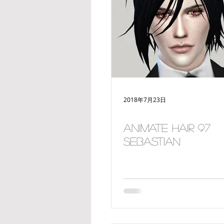
women
deco
make-up
2018年7月23日
Animate hair 97
Sebastian