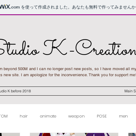
.com
を使って作成されました。あなたも無料で作ってみませんか
tudio K-Creation
n beyond 500M and I can no longer post new posts, so I have moved all m
is new site. I am apologize for the inconvenience. Thank you for support me
udio K before 2018
Main S
TOM
hair
animate
weapon
POSE
men