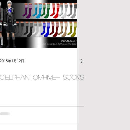
2015年1月12日
CielPhantomhive- Socks